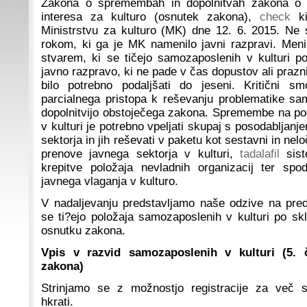
Zakona o spremembah in dopolnitvah zakona o u
interesa za kulturo (osnutek zakona),
check
ki
Ministrstvu za kulturo (MK) dne 12. 6. 2015. Ne 
rokom, ki ga je MK namenilo javni razpravi. Me
stvarem, ki se tičejo samozaposlenih v kulturi po
javno razpravo, ki ne pade v čas dopustov ali prazn
bilo potrebno podaljšati do jeseni. Kritični 
parcialnega pristopa k reševanju problematike s
dopolnitvijo obstoječega zakona. Spremembe na p
v kulturi je potrebno vpeljati skupaj s posodabljan
sektorja in jih reševati v paketu kot sestavni in nelo
prenove javnega sektorja v kulturi,
tadalafil
sist
krepitve položaja nevladnih organizacij ter spo
javnega vlaganja v kulturo.
V nadaljevanju predstavljamo naše odzive na pre
se ti?ejo položaja samozaposlenih v kulturi po sk
osnutku zakona.
Vpis v razvid samozaposlenih v kulturi (5.
zakona)
Strinjamo se z možnostjo registracije za več sp
hkrati.