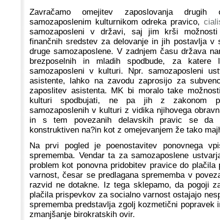
Zavračamo omejitev zaposlovanja drug
samozaposlenim kulturnikom odreka pravico,
ciali
samozaposleni v državi, saj jim krši možnosti 
finančnih sredstev za delovanje in jih postavlja v 
druge samozaposlene. V zadnjem času država na
brezposelnih in mladih spodbude, za katere la
samozaposleni v kulturi. Npr. samozaposleni ustva
asistente, lahko na zavodu zaprosijo za subvenc
zaposlitev asistenta. MK bi moralo take možnos
kulturi spodbujati, ne pa jih z zakonom pr
samozaposlenih v kulturi z vidika njihovega obrav
in s tem povezanih delavskih pravic se da r
konstruktiven na?in kot z omejevanjem že tako majh
Na prvi pogled je poenostavitev ponovnega vpi
sprememba. Vendar ta za samozaposlene ustvarjal
problem kot ponovna pridobitev pravice do plačila
varnost, česar se predlagana sprememba v poveza
razvid ne dotakne. Iz tega sklepamo, da pogoji za
plačila prispevkov za socialno varnost ostajajo ne
sprememba predstavlja zgolj kozmetični popravek i
zmanjšanje birokratskih ovir.