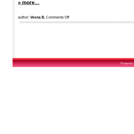
» more…
author:
Vesna B.
Comments Off
Powered