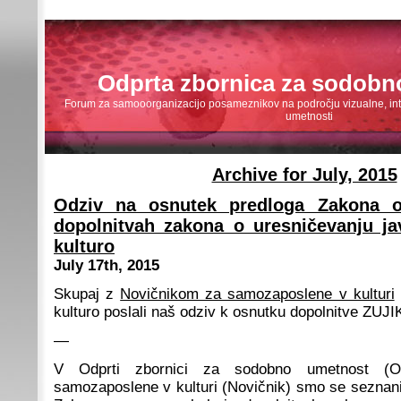
Odprta zbornica za sodobn
Forum za samooorganizacijo posameznikov na področju vizualne, inte
umetnosti
Archive for July, 2015
Odziv na osnutek predloga Zakona 
dopolnitvah zakona o uresničevanju ja
kulturo
July 17th, 2015
Skupaj z
Novičnikom za samozaposlene v kulturi
kulturo poslali naš odziv k osnutku dopolnitve ZUJI
—
V Odprti zbornici za sodobno umetnost (O
samozaposlene v kulturi (Novičnik) smo se seznani