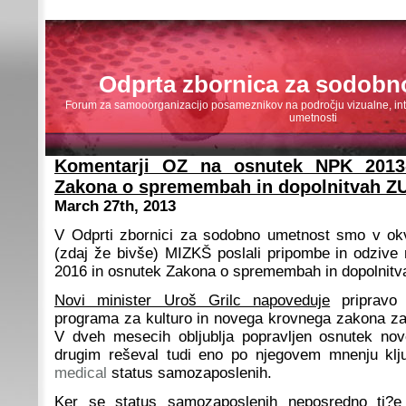
Odprta zbornica za sodobn
Forum za samooorganizacijo posameznikov na področju vizualne, inte
umetnosti
Komentarji OZ na osnutek NPK 2013
Zakona o spremembah in dopolnitvah Z
March 27th, 2013
V Odprti zbornici za sodobno umetnost smo v okv
(zdaj že bivše) MIZKŠ poslali pripombe in odziv
2016 in osnutek Zakona o spremembah in dopolnitv
Novi minister Uroš Grilc napoveduje
pripravo 
programa za kulturo in novega krovnega zakona za
V dveh mesecih obljublja popravljen osnutek no
drugim reševal tudi eno po njegovem mnenju klju
medical
status samozaposlenih.
Ker se status samozaposlenih neposredno ti?e 