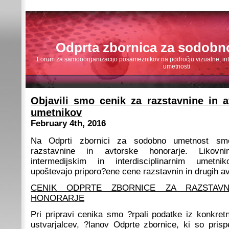
Odprta zbornica za sodobn
Forum za samooorganizacijo posameznikov na področju vizualne, inte
umetnosti
Objavili smo cenik za razstavnine in a
umetnikov
February 4th, 2016
Na Odprti zbornici za sodobno umetnost smo
razstavnine in avtorske honorarje. Likov
intermedijskim in interdisciplinarnim umet
upoštevajo priporo?ene cene razstavnin in drugih av
CENIK ODPRTE ZBORNICE ZA RAZSTAVN
HONORARJE
Pri pripravi cenika smo ?rpali podatke iz konkret
ustvarjalcev, ?lanov Odprte zbornice, ki so prisp