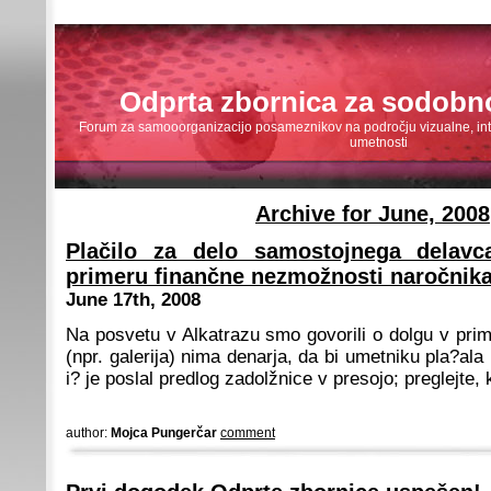
Odprta zbornica za sodobn
Forum za samooorganizacijo posameznikov na področju vizualne, inte
umetnosti
Archive for June, 2008
Plačilo za delo samostojnega delavca
primeru finančne nezmožnosti naročnik
June 17th, 2008
Na posvetu v Alkatrazu smo govorili o dolgu v pri
(npr. galerija) nima denarja, da bi umetniku pla?al
i? je poslal predlog zadolžnice v presojo; preglejte,
author:
Mojca Pungerčar
comment