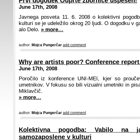
Prvi dogodek Odprte zbornice uspešen!
June 17th, 2008
Javnega posveta 11. 6. 2008 o kolektivni pogod
kulturi se je udeležilo okrog 20 ljudi. O dogodku v ga
alo Delo.
» more…
author:
Mojca Pungerčar
add comment
Why are artists poor? Conference report
June 17th, 2008
Poročilo iz konference UNI-MEI, kjer so prouče
umetnikov. V fokusu so bili vizualni umetniki in pis
Miklavčič.
» more…
author:
Mojca Pungerčar
add comment
Kolektivna pogodba: Vabilo na j
samozaposlene v kulturi