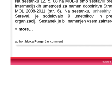
Na sestanku 12. 5. 08 na MOL-u smo sestavili pred
intermedijskih umetnosti za namen dopolnitve Strat
MOL 2008-2011 (str. 6). Na sestanku,
unhealthy
Sereval, je sodelovalo 9 umetnikov in pred
organizacij. Sestanek je bil namenjen vsem zainter
» more…
author:
Mojca Pungerčar
comment
Powered