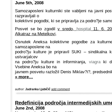
June 5th, 2008
Samozaposleni kulturniki ste vabljeni na javni po
razpravljali o
kolektivni pogodbi, ki se pripravlja za podro?je sam
Posvet se bo zgodil
v sredo,
hospital
11. 6. 200
Alkatraz na Metelkovi
.
Osnutek Aneksa kolektivne pogodbe za kulturn
samozaposlene na
podro?ju kulture je pripravil SUKI – sindikalna 
ustvarjalcev
na podro?ju kulture in informiranja,
viagra
ki de
Vsebine Aneksa bo na
javnem posvetu razložil Denis Miklav?i?, predsedni
» more…
author:
Jadranka Ljubičič
add comment
Redefinicija področja intermedijskih um
June 2nd, 2008