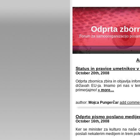
Odprta zbor
Forum za samooorganizacijo posamez
A
Status in pravice umetnikov v
October 20th, 2008
Odprta zbornica zbira in objavlja info
državah EU-ja. Imamo pri nas v te
primerjajmo!
» more…
author:
Mojca Pungerčar
add comme
Odprto pismo poslano medijem
October 16th, 2008
Ker se minister za kulturo na naše 
poslali nekaterim medijem in trem pot