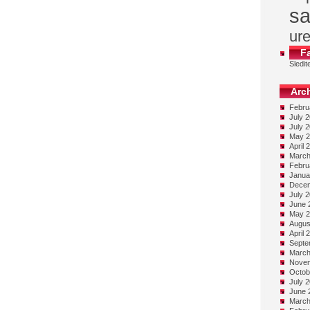
sa
ur
F
Sledi
Arc
Febru
July 
July 
May 2
April 
March
Febru
Janua
Decem
July 
June 
May 2
Augus
April 
Septe
March
Novem
Octob
July 
June 
March