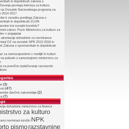
embah in dopolnitvah zakona o
čevanju javnega interesa za kulturo
 na Osnutek Nacionalnega programa za
ro 2014-2017
mbe k osnutku predloga Zakona o
embah in dopolnitvah ZUJIK
vnine kot socialni korektiv?
entni zakon: Poziv Ministrstvu za kulturo za
itev v pogajanja
o akontacije dohodnine za normirance
tarji OZ na osnutek NPK 2013-2016 in
ek Zakona o spremembah in dopolnitvah
K
r za samozaposlene v medijih in kulturi
 na pobudo o samostojnem ministrstvu za
o
a za pravično izplačevanje razstavnin
ikom
egories
(3)
de
(47)
vki
(2)
embe davčne zakonodaje
(7)
ča
ags
acija dohodnine
ministrstvo za finance
istrstvo za kulturo
NPK
ranci
normirani stroški
prto pismo
razstavnine