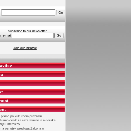
h
Subscribe to our newsletter
r e-mail
Join our initiative
avitev
ča
kt
nost
ent
 pismo po kulturnem prazniku
li smo cenik za razstavnine in avtorske
arje umetnikov
 na osnutek predloga Zakona o