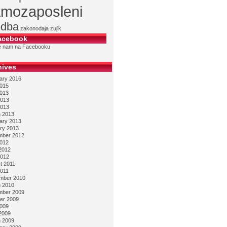
mozaposleni
edba
zakonodaja
zujik
acebook
te nam na Facebooku
hives
ary 2016
2015
2013
013
2013
 2013
ary 2013
ry 2013
ber 2012
2012
2012
012
t 2011
2011
mber 2010
 2010
ber 2009
er 2009
2009
2009
 2009