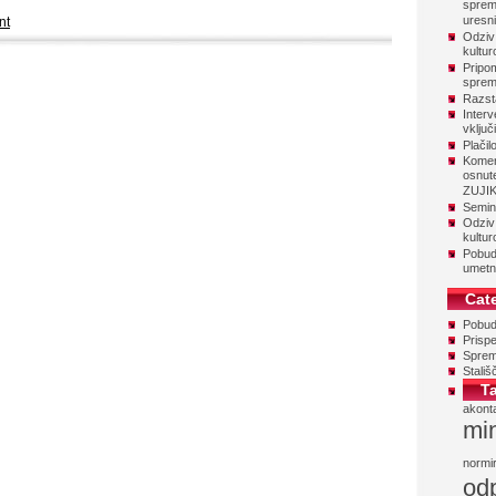
sprem
uresni
nt
Odziv
kultu
Pripo
sprem
Razsta
Interv
vključ
Plačil
Komen
osnut
ZUJI
Semina
Odziv
kultur
Pobud
umetn
Cat
Pobu
Prispe
Sprem
Stališ
T
akont
min
normi
od