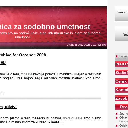
Searc
nica za sodobno umetnost
nikov na področju vizualne, intermedijske in interdisciplinarne
You
umetnosti
August 8th, 2026 / 12:42 pm
rchive for October, 2008
Login
 EU
Predst
Stališ
rmacije o tem,
for sale
kako je položaj umetnikov urejen v razli?nih
m pogledu res najboljšega od vseh možnih svetov? Poglejmo,
Cenik
Konta
nt
Zaseb
, odzivi
Rec
Javno
Objavi
odprto pismo v treh mesecih ni odzval,
sovaldi sale
smo pismo
honor
encialnim ministrom za kulturo.
» more…
Odziv