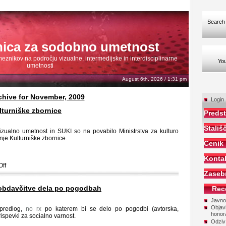
Searc
nica za sodobno umetnost
nikov na področju vizualne, intermedijske in interdisciplinarne
You
umetnosti
August 6th, 2026 / 1:31 pm
chive for November, 2009
Login
lturniške zbornice
Predst
Stališ
zualno umetnost in SUKI so na povabilo Ministrstva za kulturo
je Kulturniške zbornice.
Cenik
Konta
ff
Zaseb
obdavčitve dela po pogodbah
Rec
Javno
Objavi
 predlog,
no rx
po katerem bi se delo po pogodbi (avtorska,
honor
spevki za socialno varnost.
Odziv