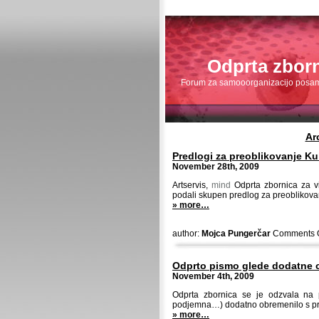
Odprta zbor
Forum za samooorganizacijo posamez
Ar
Predlogi za preoblikovanje Ku
November 28th, 2009
Artservis,
mind
Odprta zbornica za vi
podali skupen predlog za preoblikovan
» more…
author:
Mojca Pungerčar
Comments O
Odprto pismo glede dodatne 
November 4th, 2009
Odprta zbornica se je odzvala na
podjemna…) dodatno obremenilo s pri
» more…