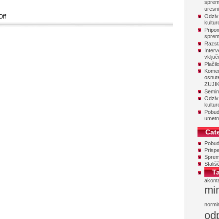
sprem
uresni
Odziv
ff
kultu
Pripo
sprem
Razsta
Interv
vključ
Plačil
Komen
osnut
ZUJI
Semina
Odziv
kultur
Pobud
umetn
Cat
Pobu
Prispe
Sprem
Stališ
T
akont
min
normi
od