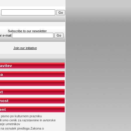
h
Subscribe to our newsletter
r e-mail
Join our initiative
avitev
ča
kt
nost
ent
 pismo po kulturnem prazniku
li smo cenik za razstavnine in avtorske
arje umetnikov
 na osnutek predloga Zakona o