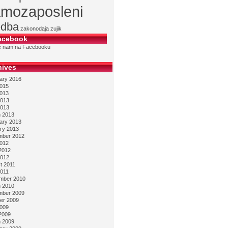
mozaposleni
edba
zakonodaja
zujik
acebook
te nam na Facebooku
hives
ary 2016
2015
2013
013
2013
 2013
ary 2013
ry 2013
ber 2012
2012
2012
012
t 2011
2011
mber 2010
 2010
ber 2009
er 2009
2009
2009
 2009