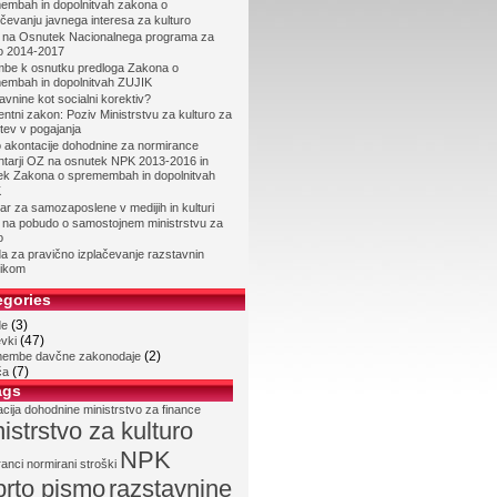
embah in dopolnitvah zakona o
čevanju javnega interesa za kulturo
 na Osnutek Nacionalnega programa za
ro 2014-2017
mbe k osnutku predloga Zakona o
embah in dopolnitvah ZUJIK
vnine kot socialni korektiv?
entni zakon: Poziv Ministrstvu za kulturo za
itev v pogajanja
o akontacije dohodnine za normirance
tarji OZ na osnutek NPK 2013-2016 in
ek Zakona o spremembah in dopolnitvah
K
r za samozaposlene v medijih in kulturi
 na pobudo o samostojnem ministrstvu za
o
a za pravično izplačevanje razstavnin
ikom
egories
(3)
de
(47)
vki
(2)
embe davčne zakonodaje
(7)
ča
ags
acija dohodnine
ministrstvo za finance
istrstvo za kulturo
NPK
ranci
normirani stroški
prto pismo
razstavnine