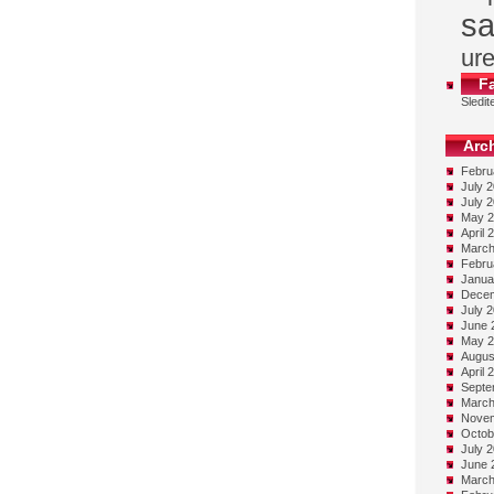
sa
ur
F
Sledi
Arc
Febru
July 
July 
May 2
April 
March
Febru
Janua
Decem
July 
June 
May 2
Augus
April 
Septe
March
Novem
Octob
July 
June 
March